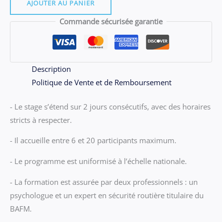
06.07
AJOUTER AU PANIER
-
Commande sécurisée garantie
Stage
VANNES
du
vendredi
Description
26
Politique de Vente et de Remboursement
et
- Le stage s’étend sur 2 jours consécutifs, avec des horaires
samedi
stricts à respecter.
27
juin
- Il accueille entre 6 et 20 participants maximum.
2026
- Le programme est uniformisé à l’échelle nationale.
- La formation est assurée par deux professionnels : un
psychologue et un expert en sécurité routière titulaire du
BAFM.