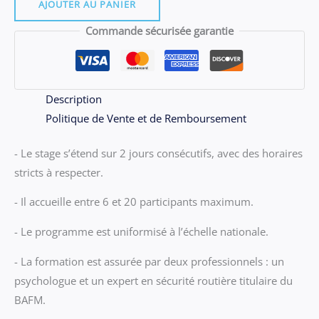
06.07
AJOUTER AU PANIER
-
Commande sécurisée garantie
Stage
VALBONNE
du
VENDREdi
Description
26
Politique de Vente et de Remboursement
et
- Le stage s’étend sur 2 jours consécutifs, avec des horaires
SAMEdi
stricts à respecter.
27
JUIN
- Il accueille entre 6 et 20 participants maximum.
2026
- Le programme est uniformisé à l’échelle nationale.
- La formation est assurée par deux professionnels : un
psychologue et un expert en sécurité routière titulaire du
BAFM.