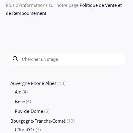
Plus d\'informations sur notre page
Politique de Vente et
de Remboursement
R
e
c
h
e
r
c
1
Auvergne Rhône-Alpes
13
h
e
4
3
Ain
4
d
e
p
p
p
4
Isère
4
r
r
r
o
p
5
Puy-de-Dôme
5
d
o
o
u
r
p
1
Bourgogne-Franche-Comté
10
i
t
d
d
o
r
7
0
Côte-d'Or
7
s