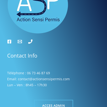
t
s
Contact Info
Téléphone : 06 73 46 87 69
Email: contact@actionsensipermis.com
Lun – Ven : 8h45 – 17h30
ACCES ADMIN