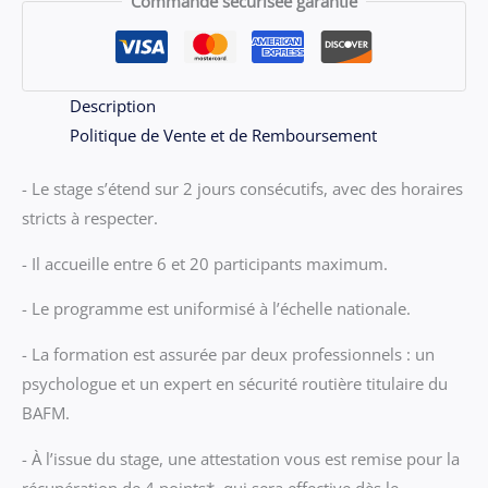
Commande sécurisée garantie
Malo
du
Vendredi
31
Description
janvier
Politique de Vente et de Remboursement
&
- Le stage s’étend sur 2 jours consécutifs, avec des horaires
samedi
stricts à respecter.
1er
fevrier
- Il accueille entre 6 et 20 participants maximum.
2025
- Le programme est uniformisé à l’échelle nationale.
- La formation est assurée par deux professionnels : un
psychologue et un expert en sécurité routière titulaire du
BAFM.
- À l’issue du stage, une attestation vous est remise pour la
récupération de 4 points*, qui sera effective dès le