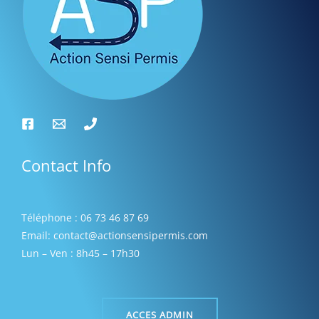
t
s
Contact Info
Téléphone : 06 73 46 87 69
Email: contact@actionsensipermis.com
Lun – Ven : 8h45 – 17h30
ACCES ADMIN