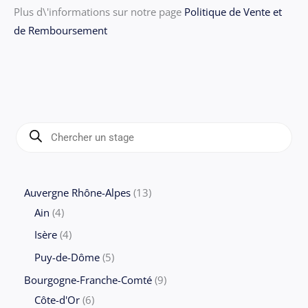
Plus d\'informations sur notre page
Politique de Vente et
de Remboursement
R
e
c
h
e
r
c
1
Auvergne Rhône-Alpes
13
h
e
4
3
Ain
4
d
e
p
p
p
4
Isère
4
r
r
r
o
p
5
Puy-de-Dôme
5
d
o
o
u
r
p
9
Bourgogne-Franche-Comté
9
i
t
d
d
o
r
6
p
Côte-d'Or
6
s