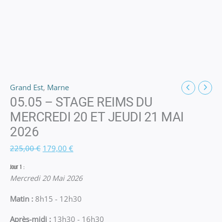
Grand Est
,
Marne
05.05 – STAGE REIMS DU
MERCREDI 20 ET JEUDI 21 MAI
2026
Le
Le
225,00
€
179,00
€
prix
prix
Jour 1 :
initial
actuel
Mercredi 20 Mai 2026
était :
est :
Matin :
8h15 - 12h30
225,00 €.
179,00 €.
Après-midi :
13h30 - 16h30