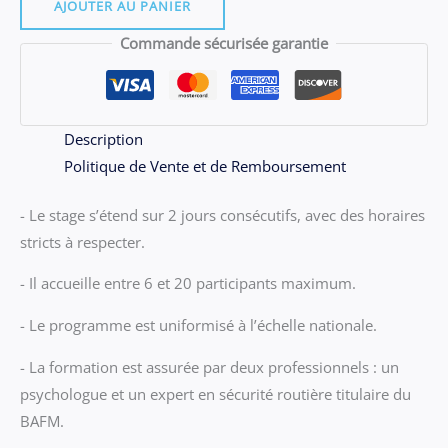
09.07
AJOUTER AU PANIER
-
Commande sécurisée garantie
Stage
Pontivy
du
vendredi
Description
25
Politique de Vente et de Remboursement
&
- Le stage s’étend sur 2 jours consécutifs, avec des horaires
samedi
stricts à respecter.
26
septembre
- Il accueille entre 6 et 20 participants maximum.
2026
- Le programme est uniformisé à l’échelle nationale.
- La formation est assurée par deux professionnels : un
psychologue et un expert en sécurité routière titulaire du
BAFM.