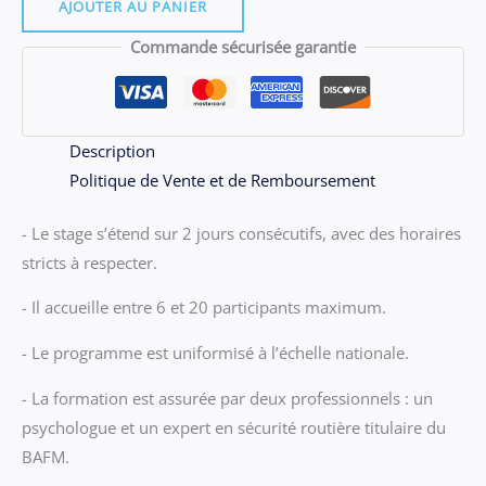
09.07
AJOUTER AU PANIER
-
Commande sécurisée garantie
Stage
Beaucouzé
du
vendredi
Description
25
Politique de Vente et de Remboursement
et
- Le stage s’étend sur 2 jours consécutifs, avec des horaires
samedi
stricts à respecter.
26
septembre
- Il accueille entre 6 et 20 participants maximum.
2026
- Le programme est uniformisé à l’échelle nationale.
- La formation est assurée par deux professionnels : un
psychologue et un expert en sécurité routière titulaire du
BAFM.