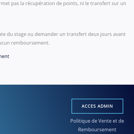
met pas la récupération de points, ni le transfert sur un
 date du stage ou demander un transfert deux jours avant
à aucun remboursement.
ment
ACCES ADMIN
Politique de Vente et de
Remboursement