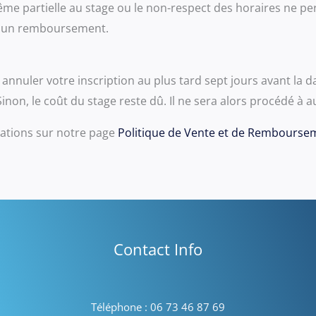
me partielle au stage ou le non-respect des horaires ne per
i un remboursement.
annuler votre inscription au plus tard sept jours avant la
Sinon, le coût du stage reste dû. Il ne sera alors procédé 
mations sur notre page
Politique de Vente et de Rembourse
Contact Info
Téléphone : 06 73 46 87 69