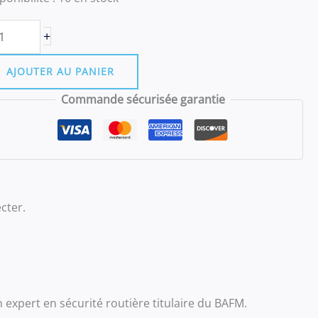
uantité
+
e
tage
AJOUTER AU PANIER
eaucouzé
Commande sécurisée garantie
u
ndi
5
ardi
cter.
6
nvier
026
 expert en sécurité routière titulaire du BAFM.