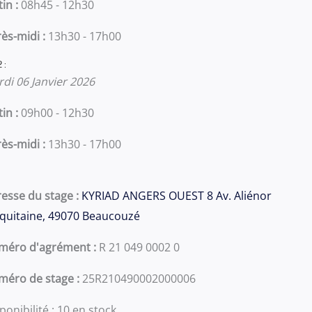
in :
08h45 - 12h30
ès-midi :
13h30 - 17h00
2 :
di 06 Janvier 2026
in :
09h00 - 12h30
ès-midi :
13h30 - 17h00
esse du stage :
KYRIAD ANGERS OUEST 8 Av. Aliénor
quitaine, 49070 Beaucouzé
méro d'agrément :
R 21 049 0002 0
méro de stage :
25R210490002000006
ponibilité :
10 en stock