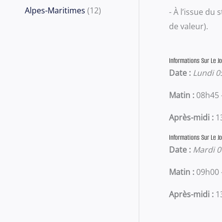
t
t
u
d
o
p
p
1
Alpes-Maritimes
12
- À l’issue du
s
s
i
u
d
r
r
2
de valeur).
t
i
u
o
o
p
s
t
i
d
d
r
Informations Sur Le Jou
s
t
u
u
Date :
Lundi 0
o
s
i
i
d
Matin :
08h45 
t
t
u
Après-midi :
1
s
s
i
t
Informations Sur Le Jo
Date :
Mardi 0
s
Matin :
09h00 
Après-midi :
1