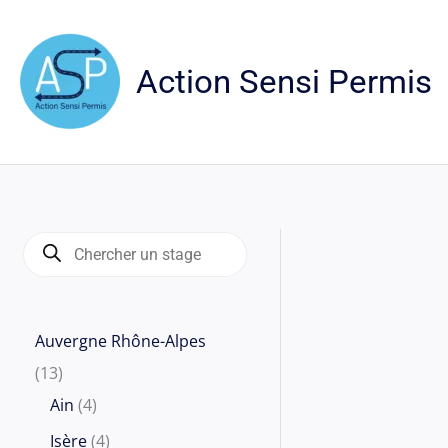
Aller
au
contenu
Action Sensi Permis
R
e
c
h
e
r
c
Auvergne Rhône-Alpes
h
e
1
13
d
e
3
4
Ain
4
p
r
p
p
4
Isère
4