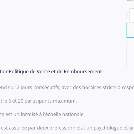
q
-
d
S
B
d
lu
0
tion
Politique de Vente et de Remboursement
et
m
tend sur 2 jours consécutifs, avec des horaires stricts à respe
0
ja
 entre 6 et 20 participants maximum.
2
 est uniformisé à l’échelle nationale.
 est assurée par deux professionnels : un psychologue et un