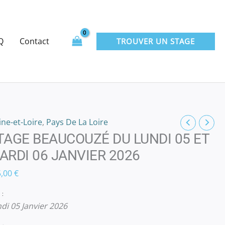
du
lundi
05
Q
Contact
TROUVER UN STAGE
et
mardi
06
janvier
2026
ne-et-Loire
,
Pays De La Loire
TAGE BEAUCOUZÉ DU LUNDI 05 ET
ARDI 06 JANVIER 2026
5,00
€
 :
di 05 Janvier 2026