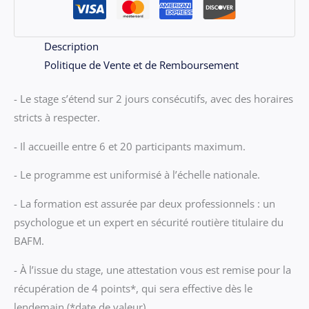
Lun
04
au
Description
Mar
Politique de Vente et de Remboursement
05
- Le stage s’étend sur 2 jours consécutifs, avec des horaires
Novembre
stricts à respecter.
- Il accueille entre 6 et 20 participants maximum.
- Le programme est uniformisé à l’échelle nationale.
- La formation est assurée par deux professionnels : un
psychologue et un expert en sécurité routière titulaire du
BAFM.
- À l’issue du stage, une attestation vous est remise pour la
récupération de 4 points*, qui sera effective dès le
lendemain (*date de valeur).