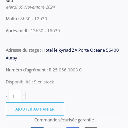
Jour 2 :
Mardi 05 Novembre 2024
Matin :
8h30 - 12h30
Après-midi :
13h30 - 16h30
Adresse du stage :
Hotel le kyriad ZA Porte Oceane 56400
Auray
Numéro d'agrément :
R 25 056 0003 0
Disponibilité :
9 en stock
quantité
+
-
de
Stage
AJOUTER AU PANIER
Auray
Commande sécurisée garantie
du