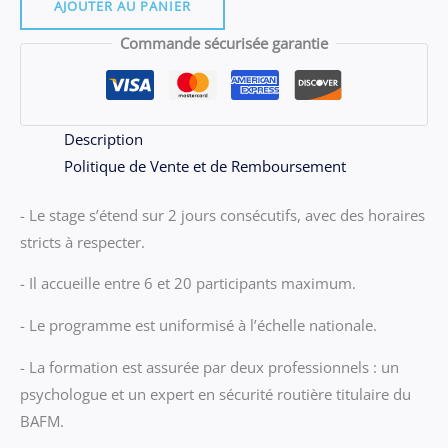
10.01
AJOUTER AU PANIER
-
Commande sécurisée garantie
Stage
Perpignan
du
VENDREdi
Description
02
Politique de Vente et de Remboursement
et
- Le stage s’étend sur 2 jours consécutifs, avec des horaires
SAMEdi
stricts à respecter.
03
OCTOBRE
- Il accueille entre 6 et 20 participants maximum.
2026
- Le programme est uniformisé à l’échelle nationale.
- La formation est assurée par deux professionnels : un
psychologue et un expert en sécurité routière titulaire du
BAFM.