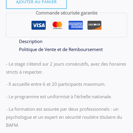
06.07
AJOUTER AU PANIER
-
Commande sécurisée garantie
Stage
LORIENT
du
vendredi
Description
26
Politique de Vente et de Remboursement
et
- Le stage s’étend sur 2 jours consécutifs, avec des horaires
samedi
stricts à respecter.
27
juin
- Il accueille entre 6 et 20 participants maximum.
2026
- Le programme est uniformisé à l’échelle nationale.
- La formation est assurée par deux professionnels : un
psychologue et un expert en sécurité routière titulaire du
BAFM.