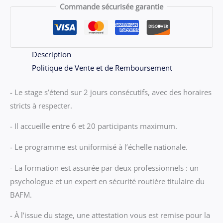
-
Commande sécurisée garantie
Stage
FOIX
du
VENDREdi
Description
26
Politique de Vente et de Remboursement
et
- Le stage s’étend sur 2 jours consécutifs, avec des horaires
SAMEdi
stricts à respecter.
27
JUIN
- Il accueille entre 6 et 20 participants maximum.
2026
- Le programme est uniformisé à l’échelle nationale.
- La formation est assurée par deux professionnels : un
psychologue et un expert en sécurité routière titulaire du
BAFM.
- À l’issue du stage, une attestation vous est remise pour la