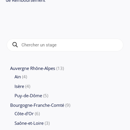
R
e
c
h
e
r
c
1
Auvergne Rhône-Alpes
13
h
e
4
3
Ain
4
d
e
p
p
p
4
Isère
4
r
r
r
o
p
5
Puy-de-Dôme
5
d
o
o
u
r
p
9
Bourgogne-Franche-Comté
9
i
t
d
d
o
r
6
p
Côte-d'Or
6
s
u
u
d
o
p
r
3
Saône-et-Loire
3
i
i
u
d