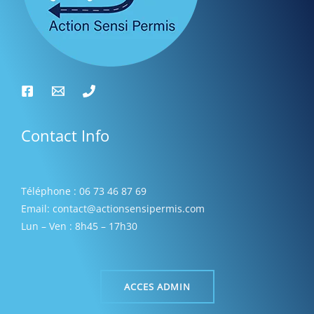
Contact Info
Téléphone : 06 73 46 87 69
Email: contact@actionsensipermis.com
Lun – Ven : 8h45 – 17h30
ACCES ADMIN