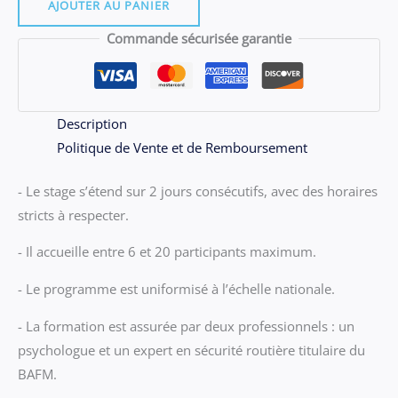
06.06
AJOUTER AU PANIER
-
Commande sécurisée garantie
Stage
QUIMPER
du
VENDREdi
Description
19
Politique de Vente et de Remboursement
et
- Le stage s’étend sur 2 jours consécutifs, avec des horaires
SAMEdi
stricts à respecter.
20
JUIN
- Il accueille entre 6 et 20 participants maximum.
2026
- Le programme est uniformisé à l’échelle nationale.
- La formation est assurée par deux professionnels : un
psychologue et un expert en sécurité routière titulaire du
BAFM.