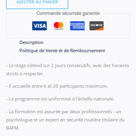
06.06
AJOUTER AU PANIER
-
Commande sécurisée garantie
Stage
BEAUCOUZÉ
du
VENDREdi
Description
19
Politique de Vente et de Remboursement
et
- Le stage s’étend sur 2 jours consécutifs, avec des horaires
SAMEdi
stricts à respecter.
20
JUIN
- Il accueille entre 6 et 20 participants maximum.
2026
- Le programme est uniformisé à l’échelle nationale.
- La formation est assurée par deux professionnels : un
psychologue et un expert en sécurité routière titulaire du
BAFM.